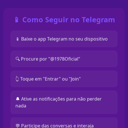
📱 Como Seguir no Telegram
📱 Baixe o app Telegram no seu dispositivo
🔍 Procure por "@1978Oficial"
👆 Toque em "Entrar" ou "Join"
🔔 Ative as notificações para não perder
nada
💬 Participe das conversas e interaja