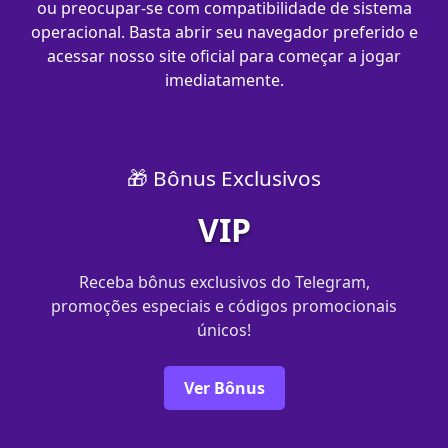
ou preocupar-se com compatibilidade de sistema
operacional. Basta abrir seu navegador preferido e
acessar nosso site oficial para começar a jogar
imediatamente.
🎁 Bônus Exclusivos
VIP
Receba bônus exclusivos do Telegram,
promoções especiais e códigos promocionais
únicos!
Ver Bônus