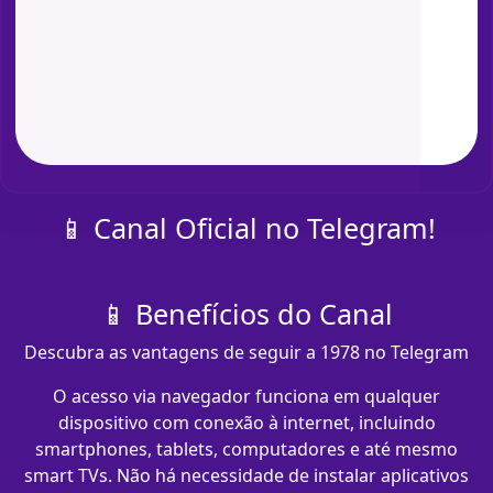
📱 Canal Oficial no Telegram!
📱 Benefícios do Canal
Descubra as vantagens de seguir a 1978 no Telegram
O acesso via navegador funciona em qualquer
dispositivo com conexão à internet, incluindo
smartphones, tablets, computadores e até mesmo
smart TVs. Não há necessidade de instalar aplicativos