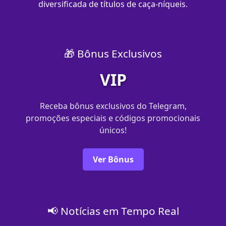
diversificada de títulos de caça-níqueis.
🎁 Bônus Exclusivos
VIP
Receba bônus exclusivos do Telegram,
promoções especiais e códigos promocionais
únicos!
Ver Bônus
📢 Notícias em Tempo Real