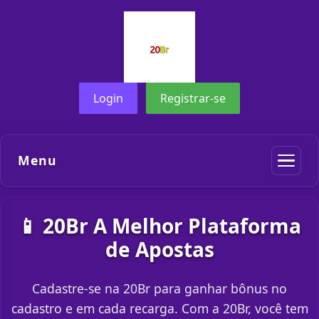
Login
Registrar-se
Menu
📱 20Br A Melhor Plataforma
de Apostas
Cadastre-se na 20Br para ganhar bônus no
cadastro e em cada recarga. Com a 20Br, você tem