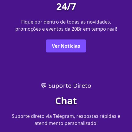
24/7
Fique por dentro de todas as novidades,
promoções e eventos da 20Br em tempo real!
Ver Notícias
💬 Suporte Direto
Chat
Suporte direto via Telegram, respostas rápidas e
atendimento personalizado!