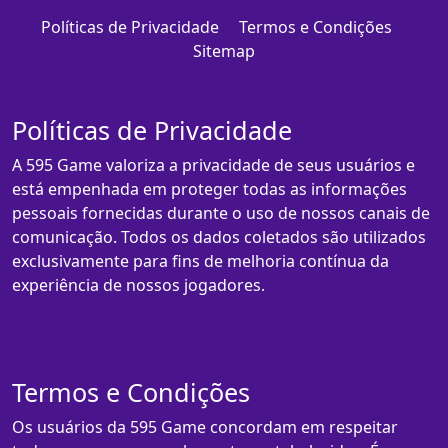
Políticas de Privacidade
Termos e Condições
Sitemap
Políticas de Privacidade
A 595 Game valoriza a privacidade de seus usuários e
está empenhada em proteger todas as informações
pessoais fornecidas durante o uso de nossos canais de
comunicação. Todos os dados coletados são utilizados
exclusivamente para fins de melhoria contínua da
experiência de nossos jogadores.
Termos e Condições
Os usuários da 595 Game concordam em respeitar