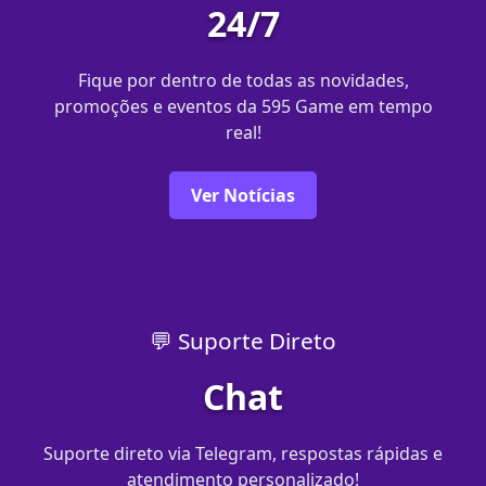
24/7
Fique por dentro de todas as novidades,
promoções e eventos da 595 Game em tempo
real!
Ver Notícias
💬 Suporte Direto
Chat
Suporte direto via Telegram, respostas rápidas e
atendimento personalizado!