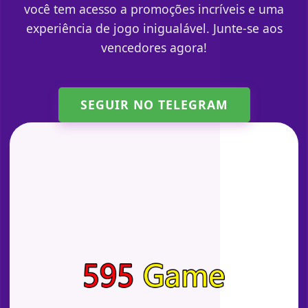
você tem acesso a promoções incríveis e uma
experiência de jogo inigualável. Junte-se aos
vencedores agora!
SEGUIR NO TELEGRAM