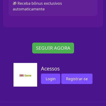
🎁 Receba bônus exclusivos
automaticamente
SEGUIR AGORA
Acessos
Login
Registrar-se