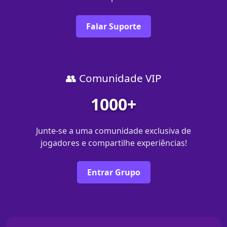
Falar Suporte
👥 Comunidade VIP
1000+
Junte-se a uma comunidade exclusiva de
jogadores e compartilhe experiências!
Entrar Grupo