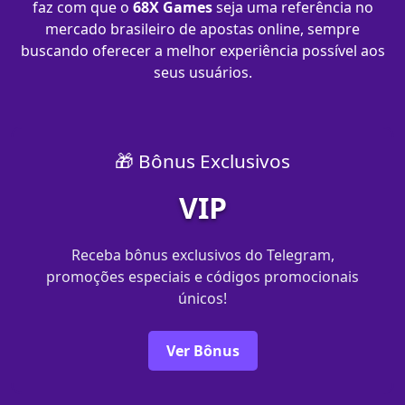
faz com que o
68X Games
seja uma referência no
mercado brasileiro de apostas online, sempre
buscando oferecer a melhor experiência possível aos
seus usuários.
🎁 Bônus Exclusivos
VIP
Receba bônus exclusivos do Telegram,
promoções especiais e códigos promocionais
únicos!
Ver Bônus