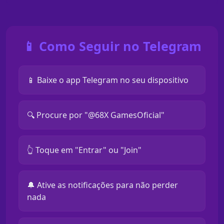
📱 Como Seguir no Telegram
📱 Baixe o app Telegram no seu dispositivo
🔍 Procure por "@68X GamesOficial"
👆 Toque em "Entrar" ou "Join"
🔔 Ative as notificações para não perder
nada