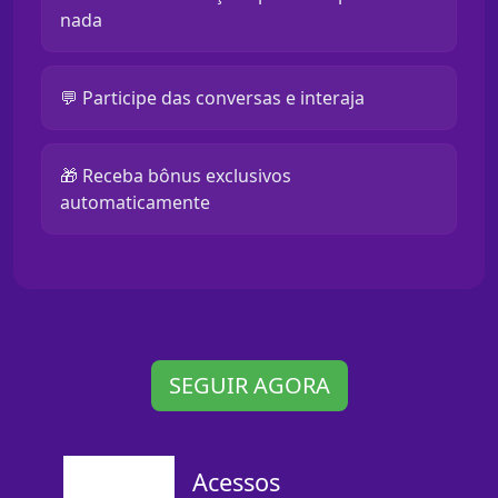
nada
💬 Participe das conversas e interaja
🎁 Receba bônus exclusivos
automaticamente
SEGUIR AGORA
Acessos