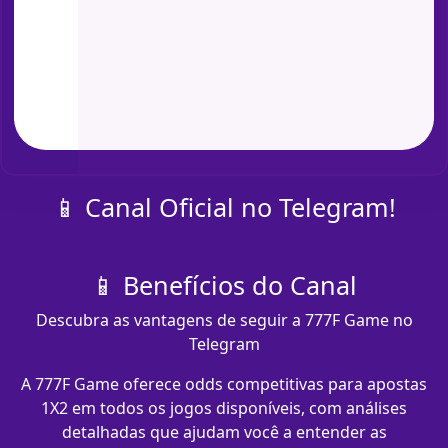
📱 Canal Oficial no Telegram!
📱 Benefícios do Canal
Descubra as vantagens de seguir a 777F Game no
Telegram
A 777F Game oferece odds competitivas para apostas
1X2 em todos os jogos disponíveis, com análises
detalhadas que ajudam você a entender as