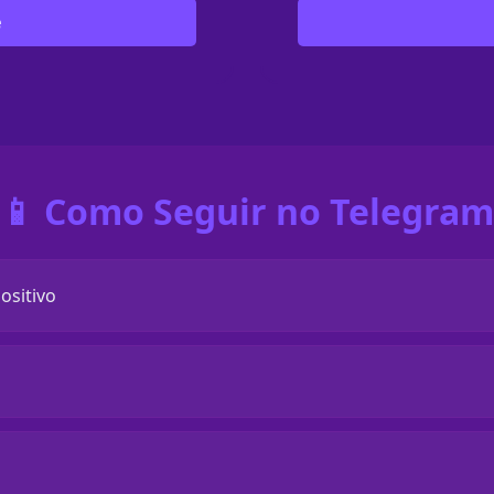
e
📱 Como Seguir no Telegram
ositivo