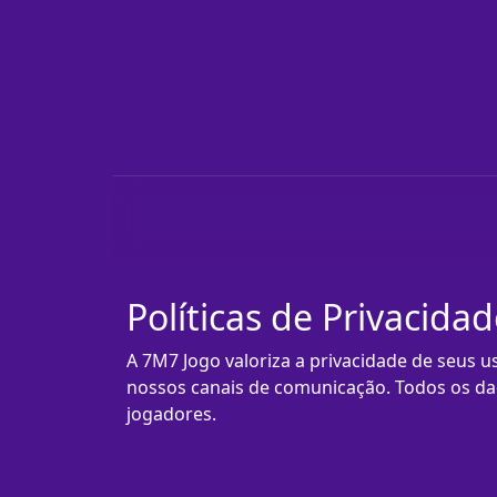
Políticas de Privacida
A 7M7 Jogo valoriza a privacidade de seus 
nossos canais de comunicação. Todos os dad
jogadores.