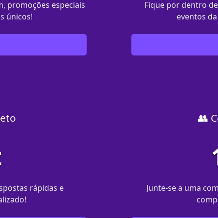
m, promoções especiais
Fique por dentro d
s únicos!
eventos da
reto
👥 
t
espostas rápidas e
Junte-se a uma com
lizado!
compa