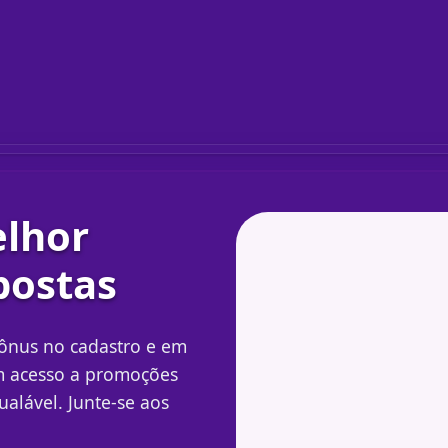
elhor
postas
ônus no cadastro e em
m acesso a promoções
ualável. Junte-se aos