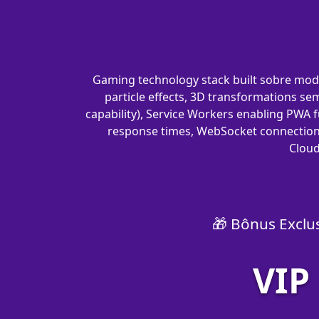
Gaming technology stack built sobre mo
particle effects, 3D transformations s
capability), Service Workers enabling PWA f
response times, WebSocket connections 
Cloud
🎁 Bônus Exclu
VIP