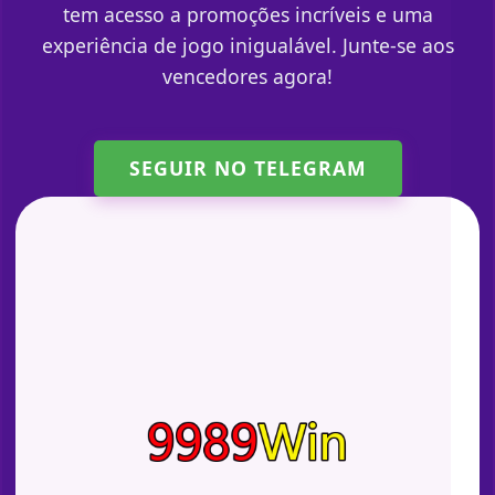
tem acesso a promoções incríveis e uma
experiência de jogo inigualável. Junte-se aos
vencedores agora!
SEGUIR NO TELEGRAM