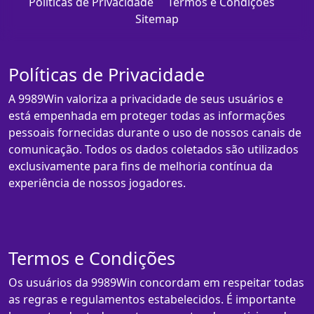
Políticas de Privacidade
Termos e Condições
Sitemap
Políticas de Privacidade
A 9989Win valoriza a privacidade de seus usuários e
está empenhada em proteger todas as informações
pessoais fornecidas durante o uso de nossos canais de
comunicação. Todos os dados coletados são utilizados
exclusivamente para fins de melhoria contínua da
experiência de nossos jogadores.
Termos e Condições
Os usuários da 9989Win concordam em respeitar todas
as regras e regulamentos estabelecidos. É importante